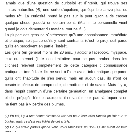
jamais que d'une question de curiosité et d'intérêt, qui trouve ses
limites naturelles
(4)
, une sorte d'équilibre, qui équilibre arrive plus ou
moins tôt. La curiosité prend le pas sur la peur qu'on a de casser
quelque chose, jusqu'à un certain point. (Ma limite personnelle vient
quand je dois démonter du matériel tout neuf...)
La plupart des gens ne s'intéressent qu'à une connaissance immédiate
et pratique, soit parce qu'ils y sont contraints (c'est le pire), soit parce
qu'ils en perçoivent en partie l'intérêt.
Les gens (en général moins de 20 ans...)
addict
à facebook, myspace,
jeux ou internet (liste non limitative pour ne pas tomber dans les
clichés) relèvent complètement de cette catégorie : connaissance
pratique et immédiate. Ils ne sont à l'aise avec l'informatique que parce
qu'ils ont l'habitude de s'en servir, mais en aucun cas, ils n'ont ce
besoin impérieux de comprendre, de maîtriser et de savoir. Mais il y a,
dans l'esprit commun d'une certaine génération, un amalgame complet
et des préjugés féroces auxquels il ne vaut mieux pas s'attaquer si on
ne tient pas à y perdre des plumes.
(1) En fait, il y a une bonne dizaine de raisons pour lesquelles j'aurais pu finir sur un
bûcher, mais ce n'est pas l'objet de cet article.
(2) Ce qui arrive parfois quand vous vous ramassez un BSOD juste avant de faire