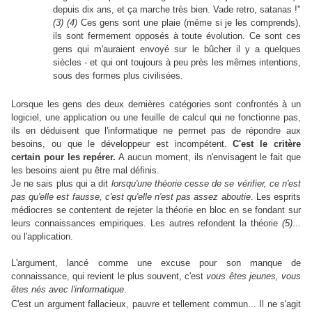
depuis dix ans, et ça marche très bien. Vade retro, satanas !"
(3) (4)
Ces gens sont une plaie (même si je les comprends),
ils sont fermement opposés à toute évolution. Ce sont ces
gens qui m'auraient envoyé sur le bûcher il y a quelques
siècles - et qui ont toujours à peu près les mêmes intentions,
sous des formes plus civilisées.
Lorsque les gens des deux dernières catégories sont confrontés à un
logiciel, une application ou une feuille de calcul qui ne fonctionne pas,
ils en déduisent que l'informatique ne permet pas de répondre aux
besoins, ou que le développeur est incompétent.
C'est le critère
certain pour les repérer.
A aucun moment, ils n'envisagent le fait que
les besoins aient pu être mal définis.
Je ne sais plus qui a dit
lorsqu'une théorie cesse de se vérifier, ce n'est
pas qu'elle est fausse, c'est qu'elle n'est pas assez aboutie
. Les esprits
médiocres se contentent de rejeter la théorie en bloc en se fondant sur
leurs connaissances empiriques. Les autres refondent la théorie
(5)
...
ou l'application.
L'argument, lancé comme une excuse pour son manque de
connaissance, qui revient le plus souvent, c'est
vous êtes jeunes, vous
êtes nés avec l'informatique
.
C'est un argument fallacieux, pauvre et tellement commun... Il ne s'agit