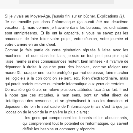
Si je vivais au Moyen-Âge, j'aurais fini sur un bûcher. Explications
(1)
.
Je ne travaille pas dans l'informatique (ça aurait été ma deuxième
vocation...), mais comme je travaille dans les bureaux, les ordinateurs
sont omniprésents. Et ils ont la capacité, si vous ne savez pas les
amadouer, de faire foirer votre projet, votre réunion, votre journée et
votre carrière en un clin d'oeil.
Comme je fais partie de cette génération réputée à l'aise avec les
machines - et que, dans les faits, je suis un tout petit peu plus qu'à
l'aise, même si mes connaissances restent bien limitées - il m'arrive de
dépanner à droite à gauche pour des bricoles, comme rédiger une
macro XL, craquer une feuille protégée par mot de passe, faire marcher
les logiciels à la con dont on se sert, etc. Rien d'extraordinaire, mais
qui parait parfois relever du miracle informatique aux yeux de certains.
De manière générale, on relève plusieurs attitudes face à ce fait. Il est
à noter que ces attitudes, à mon sens, sont un reflet direct de
l'intelligence des personnes, et se généralisent à tous les domaines et
dépassent de loin le seul cadre de l'informatique (mais c'est là que j'ai
l'occasion de le voir de la manière la plus claire) :
- les gens qui comprennent les tenants et les aboutissants,
qui comprennent tout le potentiel de l'informatique, qui savent
définir les besoins et comment y répondre.