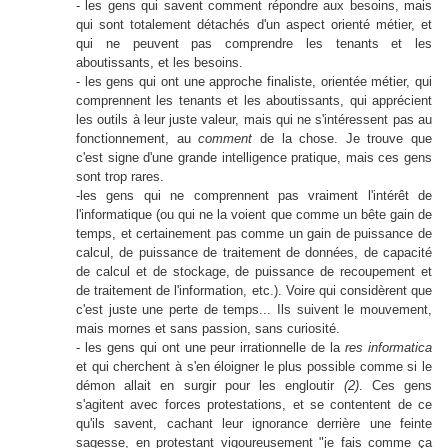
- les gens qui savent comment répondre aux besoins, mais
qui sont totalement détachés d'un aspect orienté métier, et
qui ne peuvent pas comprendre les tenants et les
aboutissants, et les besoins.
- les gens qui ont un
e approche finaliste, orientée métier, qui
comprennent les tenants et les aboutissants, qui apprécient
les outils à leur juste valeur, mais qui ne s'intéressent pas au
fonctionnement, au
comment
de la chose. Je trouve que
c'est signe d'une grande intelligence pratique, mais ces gens
sont trop rares.
-les gens qui ne comprennent pas vraiment l'intérêt de
l'informatique (ou qui ne la voient que comme un bête gain de
temps, et certainement pas comme un gain de puissance de
calcul, de puissance de traitement de données, de capacité
de calcul et de stockage, de puissance de recoupement et
de traitement de l'information, etc.). Voire qui considèrent que
c'est juste une perte de temps... Ils suivent le mouvement,
mais mornes et sans passion, sans curiosité.
- les gens qui ont une peur irrationnelle de la
res informatica
et qui cherchent à s'en éloigner le plus possible comme si le
démon allait en surgir pour les engloutir
(2)
. Ces gens
s'agitent avec forces protestations, et se contentent de ce
qu'ils savent, cachant leur ignorance derrière une feinte
sagesse, en protestant vigoureusement "je fais comme ça