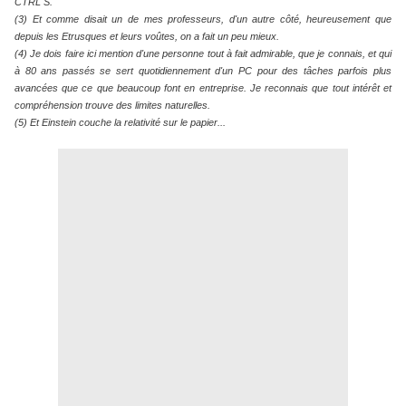
CTRL S.
(3) Et comme disait un de mes professeurs, d'un autre côté, heureusement que
depuis les Etrusques et leurs voûtes, on a fait un peu mieux.
(4) Je dois faire ici mention d'une personne tout à fait admirable, que je connais, et qui
à 80 ans passés se sert quotidiennement d'un PC pour des tâches parfois plus
avancées que ce que beaucoup font en entreprise. Je reconnais que tout intérêt et
compréhension trouve des limites naturelles.
(5) Et Einstein couche la relativité sur le papier...