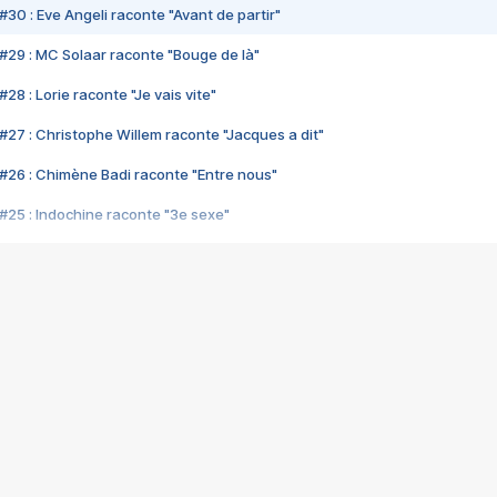
#30 : Eve Angeli raconte "Avant de partir"
#29 : MC Solaar raconte "Bouge de là"
28 : Lorie raconte "Je vais vite"
#27 : Christophe Willem raconte "Jacques a dit"
#26 : Chimène Badi raconte "Entre nous"
#25 : Indochine raconte "3e sexe"
#24 : Zaho raconte "C'est chelou"
#23 : Patrick Bruel raconte "Au café des délices"
#22 : Kyo raconte "Le chemin"
#21 : Nolwenn Leroy raconte "Cassé"
#20 : Patrick Hernandez raconte "Born to be alive"
#19 : Lorie raconte "Près de moi"
#18 : Michael Jones raconte "A nos actes manqués" (avec Jean-Jacque