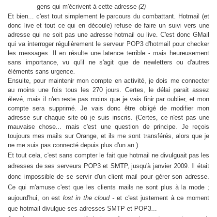
gens qui m'écrivent à cette adresse
(2)
Et bien... c'est tout simplement le parcours du combattant. Hotmail (et
donc live et tout ce qui en découle) refuse de faire un suivi vers une
adresse qui ne soit pas une adresse hotmail ou live. C'est donc GMail
qui va interroger régulièrement le serveur POP3 d'hotmail pour checker
les messages. Il en résulte une latence terrible - mais heureusement
sans importance, vu qu'il ne s'agit que de newletters ou d'autres
éléments sans urgence.
Ensuite, pour maintenir mon compte en activité, je dois me connecter
au moins une fois tous les 270 jours. Certes, le délai parait assez
élevé, mais il n'en reste pas moins que je vais finir par oublier, et mon
compte sera supprimé. Je vais donc être obligé de modifier mon
adresse sur chaque site où je suis inscris. (Certes, ce n'est pas une
mauvaise chose... mais c'est une question de principe. Je reçois
toujours mes mails sur Orange, et ils me sont transférés, alors que je
ne me suis pas connecté depuis plus d'un an.)
Et tout cela, c'est sans compter le fait que hotmail ne divulguait pas les
adresses de ses serveurs POP3 et SMTP, jusqu'à janvier 2009. Il était
donc impossible de se servir d'un client mail pour gérer son adresse.
Ce qui m'amuse c'est que les clients mails ne sont plus à la mode ;
aujourd'hui, on est
lost in the cloud
- et c'est justement à ce moment
que hotmail divulgue ses adresses SMTP et POP3...