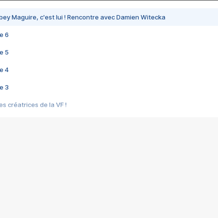
bey Maguire, c'est lui ! Rencontre avec Damien Witecka
e 6
e 5
e 4
e 3
s créatrices de la VF !
e 2
e 1
e Mektoub My Love arrive enfin ! Rencontre avec Shaïn Boumedine et Sal
i : après Toni en famille
elle réalise le bouleversant Dites lui que je l'aime
ais ! Rencontre autour de Vie privée de Rebecca Zlotowski