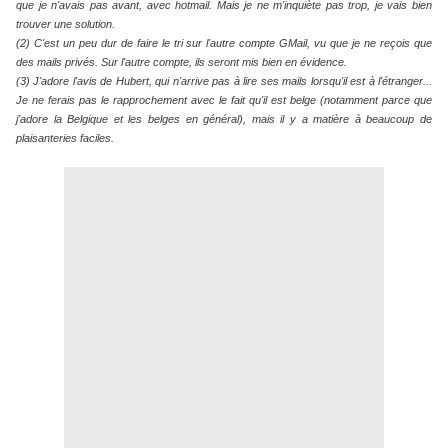
que je n'avais pas avant, avec hotmail. Mais je ne m'inquiète pas trop, je vais bien
trouver une solution.
(2) C'est un peu dur de faire le tri sur l'autre compte GMail, vu que je ne reçois que
des mails privés. Sur l'autre compte, ils seront mis bien en évidence.
(3) J'adore l'avis de Hubert, qui n'arrive pas à lire ses mails lorsqu'il est à l'étranger...
Je ne ferais pas le rapprochement avec le fait qu'il est belge (notamment parce que
j'adore la Belgique et les belges en général), mais il y a matière à beaucoup de
plaisanteries faciles.